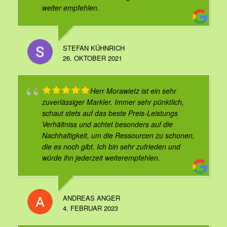
weiter empfehlen.
STEFAN KÜHNRICH
26. OKTOBER 2021
Herr Morawietz ist ein sehr
zuverlässiger Markler. Immer sehr pünktlich,
schaut stets auf das beste Preis-Leistungs
Verhältniss und achtet besonders auf die
Nachhaltigkeit, um die Ressourcen zu schonen,
die es noch gibt. Ich bin sehr zufrieden und
würde ihn jederzeit weiterempfehlen.
ANDREAS ANGER
4. FEBRUAR 2023