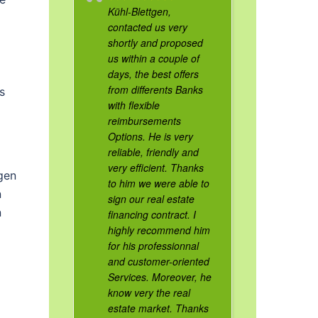
Kühl-Blettgen,
contacted us very
shortly and proposed
us within a couple of
days, the best offers
from differents Banks
s
with flexible
reimbursements
Options. He is very
reliable, friendly and
very efficient. Thanks
gen
to him we were able to
n
sign our real estate
n
financing contract. I
highly recommend him
for his professionnal
and customer-oriented
Services. Moreover, he
know very the real
estate market. Thanks