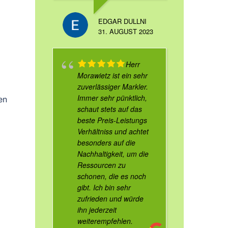
EDGAR DULLNI
31. AUGUST 2023
Herr
Morawietz ist ein sehr
zuverlässiger Markler.
Immer sehr pünktlich,
en
schaut stets auf das
beste Preis-Leistungs
Verhältniss und achtet
besonders auf die
Nachhaltigkeit, um die
Ressourcen zu
schonen, die es noch
gibt. Ich bin sehr
zufrieden und würde
ihn jederzeit
weiterempfehlen.