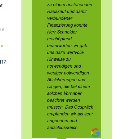
zu einem anstehenden
ht
Hauskauf und damit
verbundener
Finanzierung konnte
on:
Herr Schneider
erschöpfend
beantworten. Er gab
v-
uns dazu wertvolle
Hinweise zu
117
notwendigen und
weniger notwendigen
Absicherungen und
Dingen, die bei einem
solchen Vorhaben
beachtet werden
müssen. Das Gespräch
empfanden wir als sehr
angenehm und
aufschlussreich.