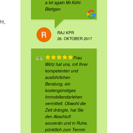
a lot again Mr.Kühl-
Blettgen
ht,
RAJ KPR
26. OKTOBER 2017
Frau
Wirtz hat uns, mit Ihrer
kompetenten und
ausführlichen
Beratung, ein
kostengünstiges
Immobiliendarlehen
vermittelt. Obwohl die
Zeit drängte, hat Sie
den Abschluß
souverän und in Ruhe,
pünktlich zum Termin