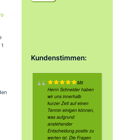
fo
e
 1
Kundenstimmen:
Mit
Herrn Schneider haben
den
wir uns innerhalb
kurzer Zeit auf einen
Termin einigen können,
was aufgrund
anstehender
Entscheidung positiv zu
werten ist. Die Fragen