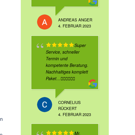
ANDREAS ANGER
4. FEBRUAR 2023
Super
Service, schneller
Termin und
kompetente Beratung.
Nachhaltiges komplett
Paket…👍🏻👍🏻👍🏻
CORNELIUS
RÜCKERT
4. FEBRUAR 2023
rn
Mr.
re