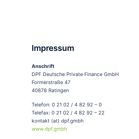
Zum
Inhalt
springen
Impressum
Anschrift
DPF Deutsche Private Finance GmbH
Formerstraße 47
40878 Ratingen
Telefon: 0 21 02 / 4 82 92 – 0
Telefax: 0 21 02 / 4 82 92 – 22
kontakt (at) dpf.gmbh
www.dpf.gmbh