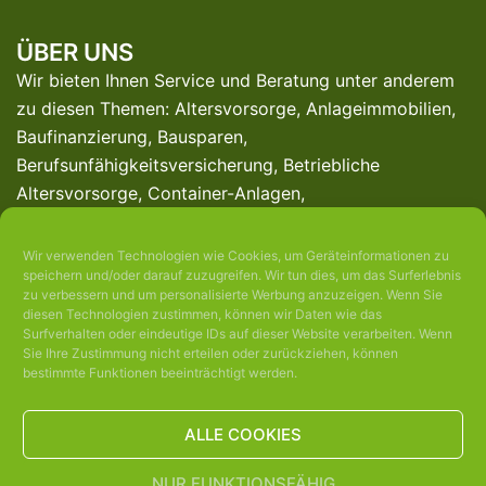
ÜBER UNS
Wir bieten Ihnen Service und Beratung unter anderem
zu diesen Themen: Altersvorsorge, Anlageimmobilien,
Baufinanzierung, Bausparen,
Berufsunfähigkeitsversicherung, Betriebliche
Altersvorsorge, Container-Anlagen,
Denkmalgeschützte Immobilien,
Finanzierungsberatung, Investmentfonds, Online-
Wir verwenden Technologien wie Cookies, um Geräteinformationen zu
speichern und/oder darauf zuzugreifen. Wir tun dies, um das Surferlebnis
Beratung, Photovoltaik-Versicherung, Private
zu verbessern und um personalisierte Werbung anzuzeigen. Wenn Sie
Altersvorsorge, Private Krankenversicherung, Private
diesen Technologien zustimmen, können wir Daten wie das
Pflegeversicherung, Riester-Rente, Rürup-Rente,
Surfverhalten oder eindeutige IDs auf dieser Website verarbeiten. Wenn
Sie Ihre Zustimmung nicht erteilen oder zurückziehen, können
Sachwertanlagen, Schwere-Krankheiten-Versicherung,
bestimmte Funktionen beeinträchtigt werden.
Zahnzusatzversicherungen u.v.m. ...
ALLE COOKIES
NUR FUNKTIONSFÄHIG