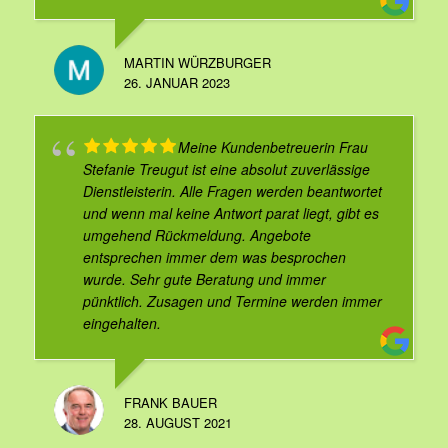
MARTIN WÜRZBURGER
26. JANUAR 2023
Meine Kundenbetreuerin Frau
Stefanie Treugut ist eine absolut zuverlässige
Dienstleisterin. Alle Fragen werden beantwortet
und wenn mal keine Antwort parat liegt, gibt es
umgehend Rückmeldung. Angebote
entsprechen immer dem was besprochen
wurde. Sehr gute Beratung und immer
pünktlich. Zusagen und Termine werden immer
eingehalten.
FRANK BAUER
28. AUGUST 2021