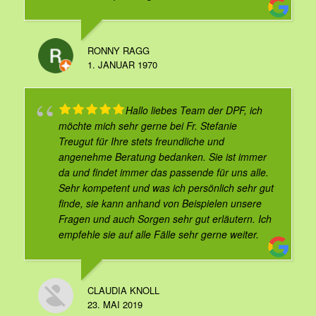
RONNY RAGG
1. JANUAR 1970
Hallo liebes Team der DPF, ich
möchte mich sehr gerne bei Fr. Stefanie
Treugut für Ihre stets freundliche und
angenehme Beratung bedanken. Sie ist immer
da und findet immer das passende für uns alle.
Sehr kompetent und was ich persönlich sehr gut
finde, sie kann anhand von Beispielen unsere
Fragen und auch Sorgen sehr gut erläutern. Ich
empfehle sie auf alle Fälle sehr gerne weiter.
CLAUDIA KNOLL
23. MAI 2019