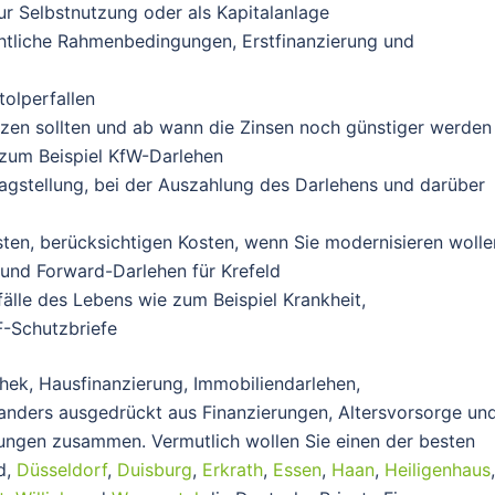
r Selbstnutzung oder als Kapitalanlage
htliche Rahmenbedingungen, Erstfinanzierung und
olperfallen
etzen sollten und ab wann die Zinsen noch günstiger werden
zum Beispiel KfW-Darlehen
agstellung, bei der Auszahlung des Darlehens und darüber
en, berücksichtigen Kosten, wenn Sie modernisieren wolle
und Forward-Darlehen für Krefeld
fälle des Lebens wie zum Beispiel Krankheit,
F-Schutzbriefe
hek, Hausfinanzierung, Immobiliendarlehen,
 anders ausgedrückt aus Finanzierungen, Altersvorsorge un
stungen zusammen. Vermutlich wollen Sie einen der besten
ld,
Düsseldorf
,
Duisburg
,
Erkrath
,
Essen
,
Haan
,
Heiligenhaus
,