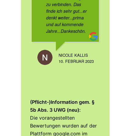
zu verbinden. Das
finde ich sehr gut...er
denkt weiter...prima
und auf kommende
Jahre...Dankeschön.
NICOLE KALLIS
10. FEBRUAR 2023
(Pflicht-)Information gem. §
5b Abs. 3 UWG (neu):
Die vorangestellten
Bewertungen wurden auf der
Plattform google.com im