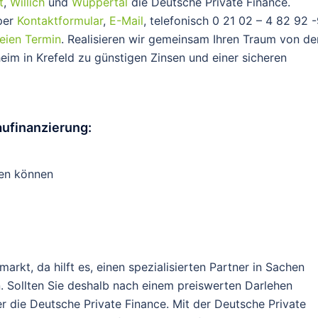
t
,
Willich
und
Wuppertal
die Deutsche Private Finance.
 per
Kontaktformular
,
E-Mail
, telefonisch 0 21 02 – 4 82 92 
reien Termin
. Realisieren wir gemeinsam Ihren Traum von de
im in Krefeld zu günstigen Zinsen und einer sicheren
ufinanzierung:
ten können
rkt, da hilft es, einen spezialisierten Partner in Sachen
. Sollten Sie deshalb nach einem preiswerten Darlehen
ber die Deutsche Private Finance. Mit der Deutsche Private