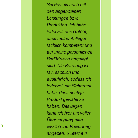
Service als auch mit
den angebotenen
Leistungen bzw.
Produkten. Ich habe
jederzeit das Gefühl,
dass meine Anliegen
fachlich kompetent und
auf meine persönlichen
Bedürfnisse angelegt
sind. Die Beratung ist
fair, sachlich und
ausführlich, sodass ich
jederzeit die Sicherheit
habe, dass richtige
Produkt gewählt zu
haben. Deswegen
kann ich hier mit voller
Überzeugung eine
in
wirklich top Bewertung
abgeben. 5 Sterne !!