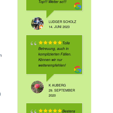
Top!!! Weiter so!!!
LUDGER SCHOLZ
14. JUNI 2023
Tolle
Betreuung, auch in
komplizierten Fällen.
n
Können wir nur
weiterempfehlen!
K AUBERG
29. SEPTEMBER
d
2020
Bestens