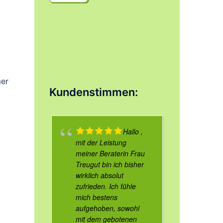
mer
Kundenstimmen:
Hallo ,
mit der Leistung
meiner Beraterin Frau
Treugut bin ich bisher
wirklich absolut
zufrieden. Ich fühle
mich bestens
aufgehoben, sowohl
mit dem gebotenen