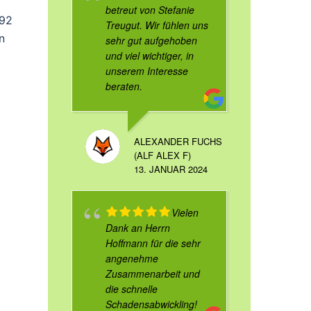
betreut von Stefanie
-92
Treugut. Wir fühlen uns
n
sehr gut aufgehoben
und viel wichtiger, in
unserem Interesse
beraten.
ALEXANDER FUCHS
(ALF ALEX F)
13. JANUAR 2024
Vielen
Dank an Herrn
Hoffmann für die sehr
angenehme
Zusammenarbeit und
die schnelle
Schadensabwickling!