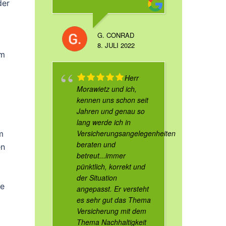
der
G. CONRAD
8. JULI 2022
em
Herr
Morawietz und ich,
kennen uns schon seit
Jahren und genau so
lang werde ich in
Versicherungsangelegenheiten
m
beraten und
en
betreut...immer
pünktlich, korrekt und
der Situation
ie
angepasst. Er versteht
es sehr gut das Thema
Versicherung mit dem
Thema Nachhaltigkeit