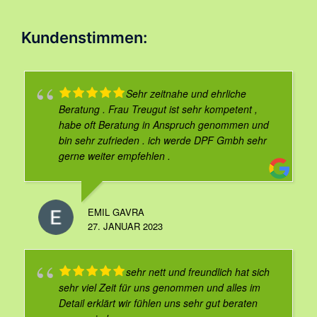
Kundenstimmen:
Sehr zeitnahe und ehrliche
Beratung . Frau Treugut ist sehr kompetent ,
habe oft Beratung in Anspruch genommen und
bin sehr zufrieden . ich werde DPF Gmbh sehr
gerne weiter empfehlen .
EMIL GAVRA
27. JANUAR 2023
sehr nett und freundlich hat sich
sehr viel Zeit für uns genommen und alles im
Detail erklärt wir fühlen uns sehr gut beraten