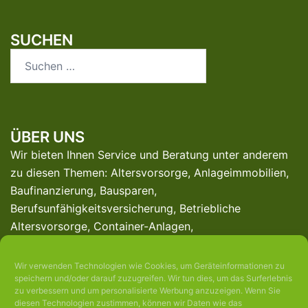
SUCHEN
Suchen
nach:
ÜBER UNS
Wir bieten Ihnen Service und Beratung unter anderem
zu diesen Themen: Altersvorsorge, Anlageimmobilien,
Baufinanzierung, Bausparen,
Berufsunfähigkeitsversicherung, Betriebliche
Altersvorsorge, Container-Anlagen,
Denkmalgeschützte Immobilien,
Finanzierungsberatung, Investmentfonds, Online-
Wir verwenden Technologien wie Cookies, um Geräteinformationen zu
Beratung, Photovoltaik-Versicherung, Private
speichern und/oder darauf zuzugreifen. Wir tun dies, um das Surferlebnis
zu verbessern und um personalisierte Werbung anzuzeigen. Wenn Sie
Altersvorsorge, Private Krankenversicherung, Private
diesen Technologien zustimmen, können wir Daten wie das