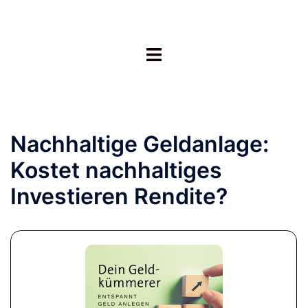
Zum
Inhalt
springen
Menü
umschalten
Nachhaltige Geldanlage:
Kostet nachhaltiges
Investieren Rendite?