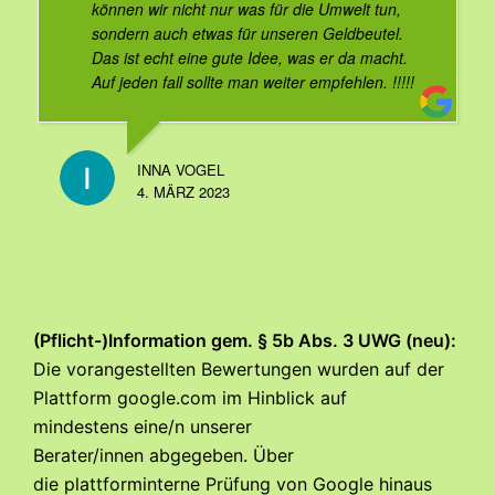
können wir nicht nur was für die Umwelt tun,
sondern auch etwas für unseren Geldbeutel.
Das ist echt eine gute Idee, was er da macht.
Auf jeden fall sollte man weiter empfehlen. !!!!!
INNA VOGEL
4. MÄRZ 2023
(Pflicht-)Information gem. § 5b Abs. 3 UWG (neu):
Die vorangestellten Bewertungen wurden auf der
Plattform google.com im Hinblick auf
mindestens
eine/n unserer
Berater/innen
abgegeben. Über
die
plattforminterne Prüfung von Google
hinaus