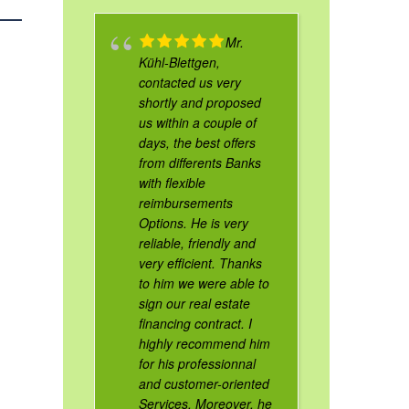
Mr.
Kühl-Blettgen,
contacted us very
shortly and proposed
us within a couple of
days, the best offers
from differents Banks
with flexible
reimbursements
Options. He is very
reliable, friendly and
very efficient. Thanks
to him we were able to
sign our real estate
financing contract. I
highly recommend him
for his professionnal
and customer-oriented
Services. Moreover, he