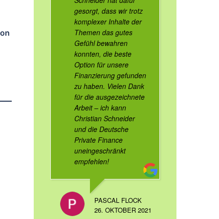
Schneider hat dafür
gesorgt, dass wir trotz
komplexer Inhalte der
Themen das gutes
von
Gefühl bewahren
konnten, die beste
Option für unsere
Finanzierung gefunden
zu haben. Vielen Dank
für die ausgezeichnete
Arbeit – ich kann
Christian Schneider
und die Deutsche
Private Finance
uneingeschränkt
empfehlen!
PASCAL FLOCK
26. OKTOBER 2021