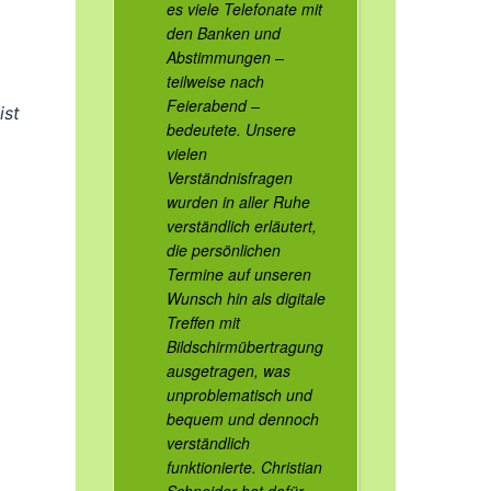
es viele Telefonate mit
den Banken und
Abstimmungen –
teilweise nach
Feierabend –
ist
bedeutete. Unsere
vielen
Verständnisfragen
wurden in aller Ruhe
verständlich erläutert,
die persönlichen
Termine auf unseren
Wunsch hin als digitale
Treffen mit
Bildschirmübertragung
ausgetragen, was
unproblematisch und
bequem und dennoch
verständlich
funktionierte. Christian