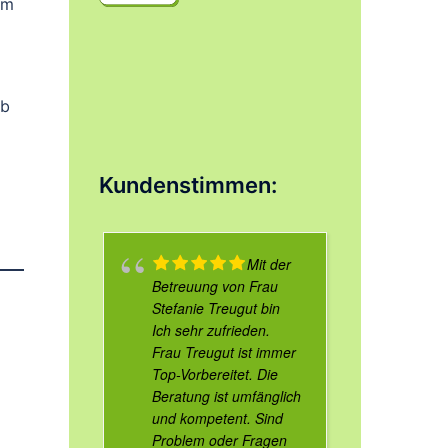
em
ab
Kundenstimmen:
Mit der
Betreuung von Frau
Stefanie Treugut bin
Ich sehr zufrieden.
Frau Treugut ist immer
Top-Vorbereitet. Die
Beratung ist umfänglich
und kompetent. Sind
Problem oder Fragen