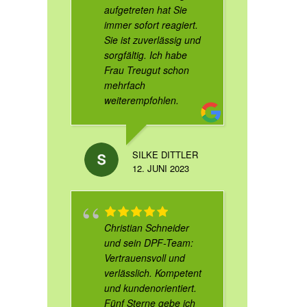
aufgetreten hat Sie
immer sofort reagiert.
Sie ist zuverlässig und
sorgfältig. Ich habe
Frau Treugut schon
mehrfach
weiterempfohlen.
SILKE DITTLER
12. JUNI 2023
Christian Schneider
und sein DPF-Team:
Vertrauensvoll und
verlässlich. Kompetent
und kundenorientiert.
Fünf Sterne gebe ich