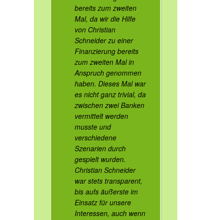
bereits zum zweiten
Mal, da wir die Hilfe
von Christian
Schneider zu einer
Finanzierung bereits
zum zweiten Mal in
Anspruch genommen
haben. Dieses Mal war
es nicht ganz trivial, da
zwischen zwei Banken
vermittelt werden
musste und
verschiedene
Szenarien durch
gespielt wurden.
Christian Schneider
war stets transparent,
bis aufs äußerste im
Einsatz für unsere
Interessen, auch wenn