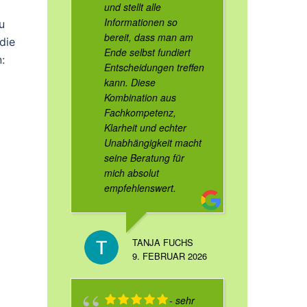
und stellt alle
Informationen so
u
bereit, dass man am
die
Ende selbst fundiert
:
Entscheidungen treffen
kann. Diese
Kombination aus
Fachkompetenz,
Klarheit und echter
Unabhängigkeit macht
seine Beratung für
mich absolut
empfehlenswert.
TANJA FUCHS
9. FEBRUAR 2026
- sehr