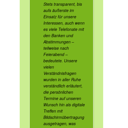
Stets transparent, bis
aufs äußerste im
Einsatz für unsere
Interessen, auch wenn
es viele Telefonate mit
den Banken und
Abstimmungen –
teilweise nach
Feierabend –
bedeutete. Unsere
vielen
Verständnisfragen
wurden in aller Ruhe
verständlich erläutert,
die persönlichen
Termine auf unseren
Wunsch hin als digitale
Treffen mit
Bildschirmübertragung
ausgetragen, was