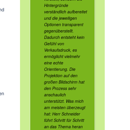
Hintergründe
und
verständlich aufbereitet
und die jeweiligen
Optionen transparent
gegenüberstellt.
Dadurch entsteht kein
Gefühl von
Verkaufsdruck, es
ermöglicht vielmehr
eine echte
Orientierung. Die
Projektion auf den
großen Bildschirm hat
den Prozess sehr
en
anschaulich
unterstützt. Was mich
am meisten überzeugt
hat: Herr Schneider
führt Schritt für Schritt
an das Thema heran