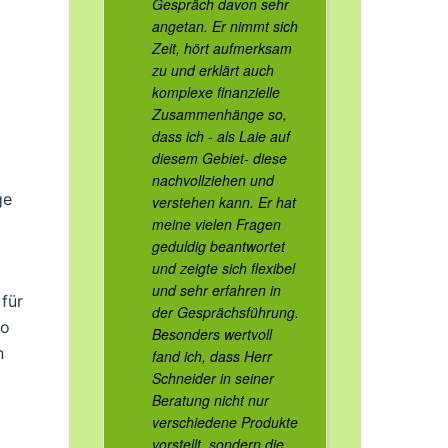
Gespräch davon sehr
angetan. Er nimmt sich
Zeit, hört aufmerksam
zu und erklärt auch
komplexe finanzielle
Zusammenhänge so,
dass ich - als Laie auf
diesem Gebiet- diese
nachvollziehen und
ge
verstehen kann. Er hat
meine vielen Fragen
geduldig beantwortet
und zeigte sich flexibel
und sehr erfahren in
für
der Gesprächsführung.
ro
Besonders wertvoll
n
fand ich, dass Herr
Schneider in seiner
Beratung nicht nur
verschiedene Produkte
vorstellt, sondern die