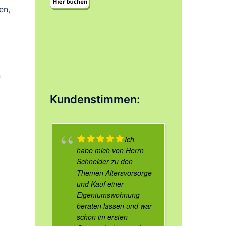
en,
n
Kundenstimmen:
Ich
habe mich von Herrn
Schneider zu den
Themen Altersvorsorge
und Kauf einer
Eigentumswohnung
beraten lassen und war
schon im ersten