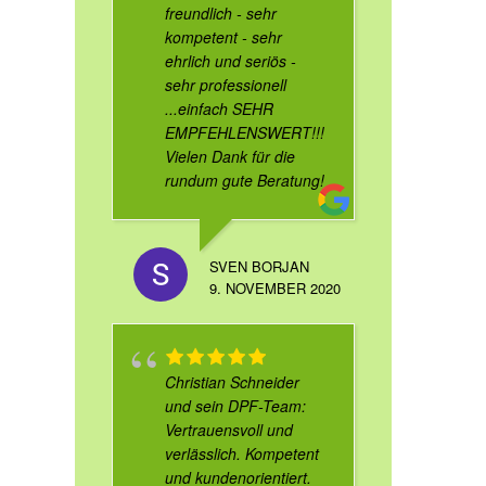
freundlich - sehr
kompetent - sehr
ehrlich und seriös -
sehr professionell
...einfach SEHR
EMPFEHLENSWERT!!!
Vielen Dank für die
rundum gute Beratung!
SVEN BORJAN
9. NOVEMBER 2020
Christian Schneider
und sein DPF-Team:
Vertrauensvoll und
verlässlich. Kompetent
und kundenorientiert.